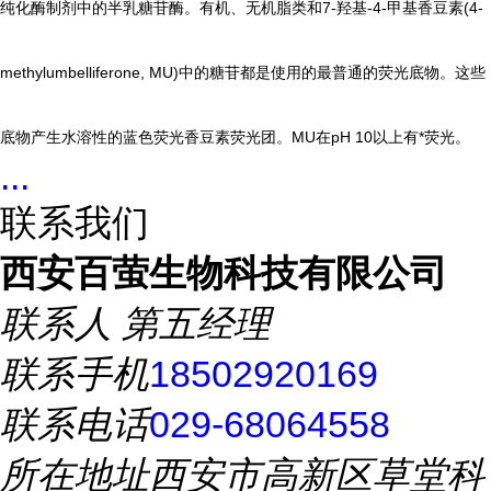
纯化酶制剂中的半乳糖苷酶。有机、无机脂类和7-羟基-4-甲基香豆素(4-
methylumbelliferone, MU)中的糖苷都是使用的最普通的荧光底物。这些
底物产生水溶性的蓝色荧光香豆素荧光团。MU在pH 10以上有*荧光。
...
联系我们
西安百萤生物科技有限公司
联系人
第五经理
联系手机
18502920169
联系电话
029-68064558
所在地址
西安市高新区草堂科