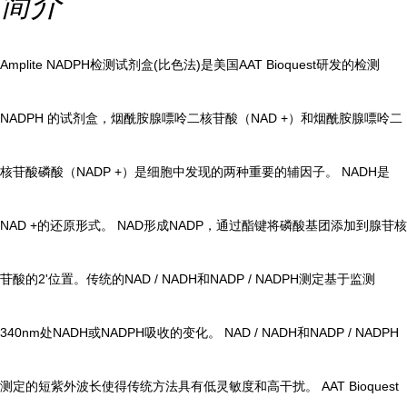
简介
Amplite NADPH检测试剂盒(比色法)是美国AAT Bioquest研发的检测
NADPH 的试剂盒，烟酰胺腺嘌呤二核苷酸（NAD +）和烟酰胺腺嘌呤二
核苷酸磷酸（NADP +）是细胞中发现的两种重要的辅因子。 NADH是
NAD +的还原形式。 NAD形成NADP，通过酯键将磷酸基团添加到腺苷核
苷酸的2'位置。传统的NAD / NADH和NADP / NADPH测定基于监测
340nm处NADH或NADPH吸收的变化。 NAD / NADH和NADP / NADPH
测定的短紫外波长使得传统方法具有低灵敏度和高干扰。 AAT Bioquest