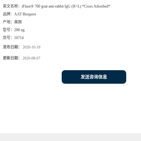
英文名称：
iFluor® 700 goat anti-rabbit IgG (H+L) *Cross Adsorbed*
品牌：
AAT Bioquest
产地：
美国
型号：
200 ug
货号：
16714
发布日期：
2020-10-19
更新日期：
2026-08-07
发送咨询信息