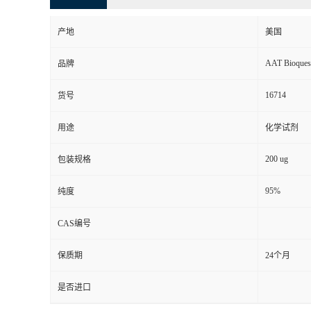
产地
美国
AAT Bioques
品牌
16714
货号
用途
化学试剂
200 ug
包装规格
95%
纯度
CAS编号
保质期
24个月
是否进口