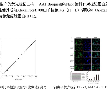
ioquest生产的荧光标记二抗 ，AAT Bioquest的iFluor 
exaFluor®700山羊抗兔IgG（H + L）偶联物（AlexaFl
0羊抗兔免疫球蛋白(H+L)。
ADH比率检测试剂盒(比色法) 货号
钙离子荧光探针Fluo-3, AM CAS 1217
15273
5 货号21010