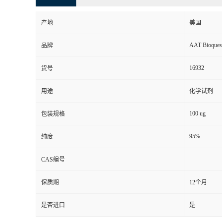
产地
美国
AAT Bioques
品牌
16932
货号
用途
化学试剂
100 ug
包装规格
95%
纯度
CAS编号
保质期
12个月
是否进口
是