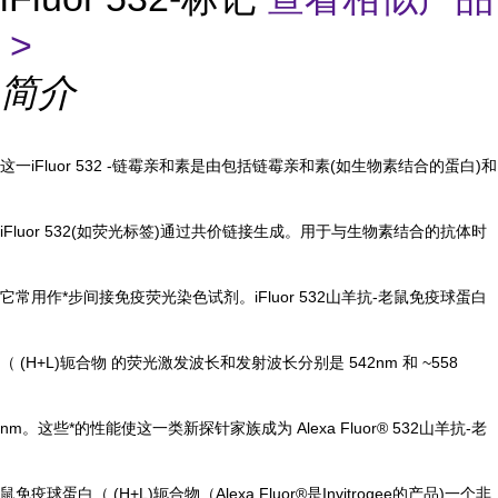
>
简介
这一iFluor 532 -链霉亲和素是由包括链霉亲和素(如生物素结合的蛋白)和
iFluor 532(如荧光标签)通过共价链接生成。用于与生物素结合的抗体时
它常用作*步间接免疫荧光染色试剂。iFluor 532山羊抗-老鼠免疫球蛋白
（ (H+L)轭合物 的荧光激发波长和发射波长分别是 542nm 和 ~558
nm。这些*的性能使这一类新探针家族成为 Alexa Fluor® 532山羊抗-老
鼠免疫球蛋白（ (H+L)轭合物（Alexa Fluor®是Invitrogee的产品)一个非