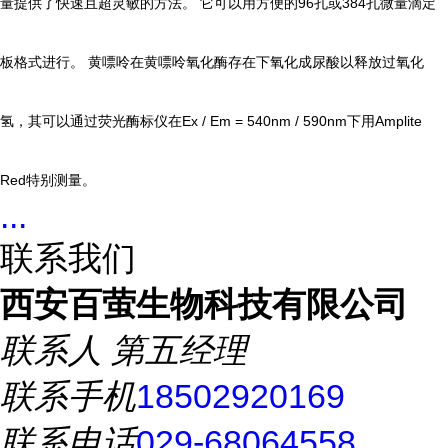
量提供了快速且超灵敏的方法。 它可以用方便的96孔或384孔微量滴定
板格式进行。 黄嘌呤在黄嘌呤氧化酶存在下氧化成尿酸以释放过氧化
氢，其可以通过荧光酶标仪在Ex / Em = 540nm / 590nm下用Amplite
Red特别测量。
...
联系我们
西安百萤生物科技有限公司
联系人
第五经理
联系手机
18502920169
联系电话
029-68064558