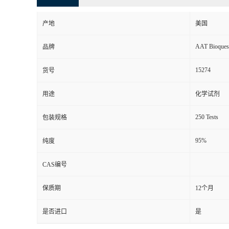
产地
美国
AAT Bioques
品牌
15274
货号
用途
化学试剂
250 Tests
包装规格
95%
纯度
CAS编号
保质期
12个月
是否进口
是