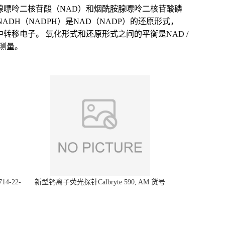
盒，烟酰胺腺嘌呤二核苷酸（NAD）和烟酰胺腺嘌呤二核苷酸磷
ADH（NADPH）是NAD（NADP）的还原形式，
中转移电子。 氧化形式和还原形式之间的平衡是NAD /
的测量。
14-22-
新型钙离子荧光探针Calbryte 590, AM 货号
20700