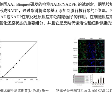
法）是美国AAT Bioquest研发的检测NADP/NADPH 的试剂
形成NADP，通过酯键将磷酸基团添加到腺苷核苷酸的2'位置。 N
。 NAD或NADP在氧化还原反应中起辅助因子的作用，在细胞反应
指示细胞氧化还原状态的重要组分，并且它是反映代谢活性和细胞健康
ADH比率检测试剂盒(比色法) 货号
钙离子荧光探针Fluo-3, AM CAS 1217
15273
5 货号21010