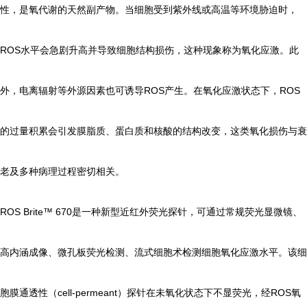
性，是氧代谢的天然副产物。当细胞受到紫外线或高温等环境胁迫时，
ROS水平会急剧升高并导致细胞结构损伤，这种现象称为氧化应激。此
外，电离辐射等外源因素也可诱导ROS产生。在氧化应激状态下，ROS
的过量积累会引发膜脂质、蛋白质和核酸的结构改变，这类氧化损伤与衰
老及多种病理过程密切相关。
ROS Brite™ 670是一种新型近红外荧光探针，可通过常规荧光显微镜、
高内涵成像、微孔板荧光检测、流式细胞术检测细胞氧化应激水平。该细
胞膜通透性（cell-permeant）探针在未氧化状态下不显荧光，经ROS氧