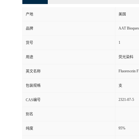
产地
美国
AAT Bioques
品牌
1
货号
用途
荧光染料
Fluorescein F
英文名称
包装规格
支
2321-07-5
CAS编号
别名
95%
纯度