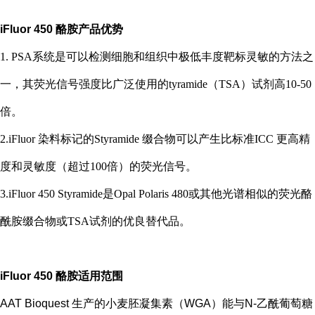
iFluor 450 酪胺
产品优势
1. PSA系统是可以检测细胞和组织中极低丰度靶标灵敏的方法之
一，其荧光信号强度比广泛使用的tyramide（TSA）试剂高10-50
倍。
2.iFluor 染料标记的Styramide 缀合物可以产生比标准ICC 更高精
度和灵敏度（超过100倍）的荧光信号。
3.iFluor 450 Styramide是Opal Polaris 480或其他光谱相似的荧光酪
酰胺缀合物或TSA试剂的优良替代品。
iFluor 450 酪胺
适用范围
AAT Bioquest
生产的小麦胚凝集素（
WGA
）能与
N-
乙酰葡萄糖