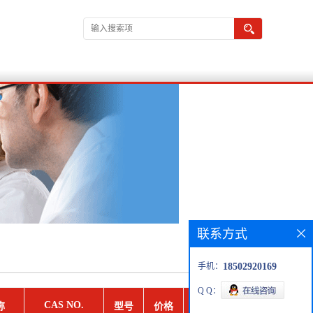
联系方式
手机：
18502920169
Q Q：
CAS NO.
称
型号
价格
订购产品