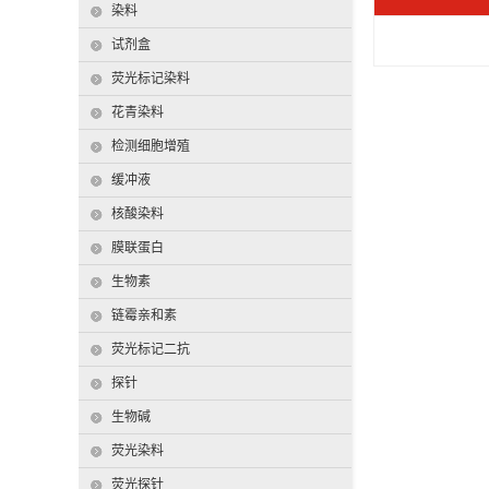
染料
试剂盒
荧光标记染料
花青染料
检测细胞增殖
缓冲液
核酸染料
膜联蛋白
生物素
链霉亲和素
荧光标记二抗
探针
生物碱
荧光染料
荧光探针